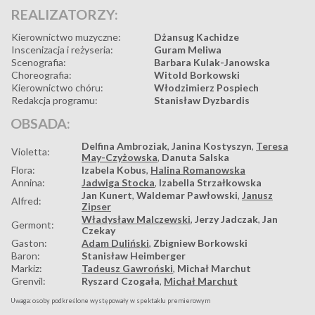
REALIZATORZY:
Kierownictwo muzyczne:
Dżansug Kachidze
Inscenizacja i reżyseria:
Guram Meliwa
Scenografia:
Barbara Kulak-Janowska
Choreografia:
Witold Borkowski
Kierownictwo chóru:
Włodzimierz Pospiech
Redakcja programu:
Stanisław Dyzbardis
OBSADA:
Delfina Ambroziak
,
Janina Kostyszyn
,
Teresa
Violetta:
May-Czyżowska
,
Danuta Salska
Flora:
Izabela Kobus
,
Halina Romanowska
Annina:
Jadwiga Stocka
,
Izabella Strzałkowska
Jan Kunert
,
Waldemar Pawłowski
,
Janusz
Alfred:
Zipser
Władysław Malczewski
,
Jerzy Jadczak
,
Jan
Germont:
Czekay
Gaston:
Adam Duliński
,
Zbigniew Borkowski
Baron:
Stanisław Heimberger
Markiz:
Tadeusz Gawroński
,
Michał Marchut
Grenvil:
Ryszard Czogała
,
Michał Marchut
Uwaga: osoby podkreślone występowały w spektaklu premierowym