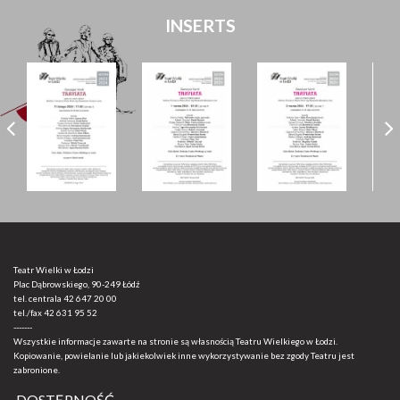
INSERTS
Teatr Wielki w Łodzi
Plac Dąbrowskiego, 90-249 Łódź
tel. centrala
42 647 20 00
tel./fax
42 631 95 52
-------
Wszystkie informacje zawarte na stronie są własnością Teatru Wielkiego w Łodzi.
Kopiowanie, powielanie lub jakiekolwiek inne wykorzystywanie bez zgody Teatru jest
zabronione.
DOSTĘPNOŚĆ