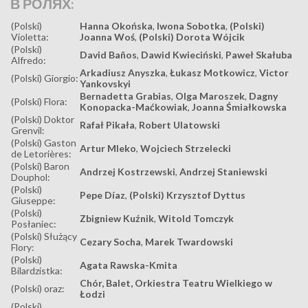
В РОЛЯХ:
(Polski)
Hanna Okońska
,
Iwona Sobotka
,
(Polski)
Violetta:
Joanna Woś
,
(Polski) Dorota Wójcik
(Polski)
David Baños
,
Dawid Kwieciński
,
Paweł Skałuba
Alfredo:
Arkadiusz Anyszka
,
Łukasz Motkowicz
,
Victor
(Polski) Giorgio:
Yankovskyi
Bernadetta Grabias
,
Olga Maroszek
,
Dagny
(Polski) Flora:
Konopacka-Maćkowiak
,
Joanna Śmiałkowska
(Polski) Doktor
Rafał Pikała
,
Robert Ulatowski
Grenvil:
(Polski) Gaston
Artur Mleko
,
Wojciech Strzelecki
de Letorières:
(Polski) Baron
Andrzej Kostrzewski
,
Andrzej Staniewski
Douphol:
(Polski)
Pepe Díaz
,
(Polski) Krzysztof Dyttus
Giuseppe:
(Polski)
Zbigniew Kuźnik
,
Witold Tomczyk
Posłaniec:
(Polski) Służący
Cezary Socha
,
Marek Twardowski
Flory:
(Polski)
Agata Rawska-Kmita
Bilardzistka:
Chór, Balet, Orkiestra Teatru Wielkiego w
(Polski) oraz:
Łodzi
(Polski)