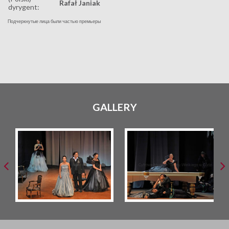
Rafał Janiak
dyrygent:
Подчеркнутые лица были частью премьеры
GALLERY