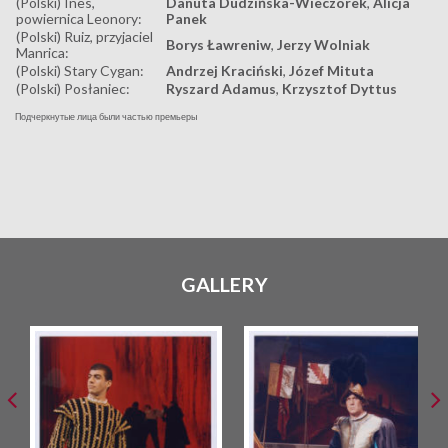
(Polski) Ines,
Danuta Dudzińska-Wieczorek
,
Alicja
powiernica Leonory:
Panek
(Polski) Ruiz, przyjaciel
Borys Ławreniw
,
Jerzy Wolniak
Manrica:
(Polski) Stary Cygan:
Andrzej Kraciński
,
Józef Mituta
(Polski) Posłaniec:
Ryszard Adamus
,
Krzysztof Dyttus
Подчеркнутые лица были частью премьеры
GALLERY