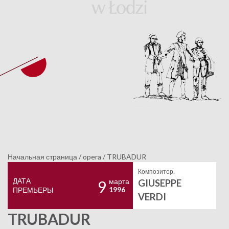
Начальная страница
/
opera
/
TRUBADUR
Композитор:
ДАТА
марта
GIUSEPPE
9
1996
ПРЕМЬЕРЫ
VERDI
TRUBADUR