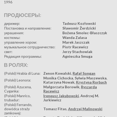
1996
ПРОДЮСЕРЫ:
дирижер:
Tadeusz Kozłowski
Постановка и направление:
Sławomir Żerdzicki
украшения:
Bożena Smolec-Błaszczyk
костюмы:
Wanda Zalasa
управление хором:
Marek Jaszczak
музыкальное сотрудничество:
Piotr Racewicz
свет:
Jerzy Stachowiak
Редакция программы:
Agnieszka Smuga
В РОЛЯХ:
(Polski) Hrabia di Luna:
Zenon Kowalski
,
Rafał Songan
Monika Cichocka
,
Sylwia Maszewska
,
(Polski) Leonora:
Katarzyna Nowak
,
Krystyna Rorbach
(Polski) Azucena,
Małgorzata Borowik
,
Ryszarda
Cyganka:
Racewicz
(Polski) Manrico,
Ireneusz Jakubowski
,
Andrzej M.
trubadur:
Jurkiewicz
(Polski) Ferrando,
dowódca straży
Tomasz Fitas
,
Andrzej Malinowski
zamkowej: