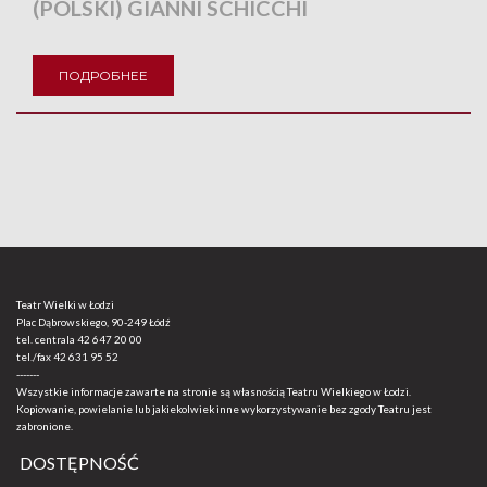
(POLSKI) GIANNI SCHICCHI
ПОДРОБНЕЕ
Teatr Wielki w Łodzi
Plac Dąbrowskiego, 90-249 Łódź
tel. centrala
42 647 20 00
tel./fax
42 631 95 52
-------
Wszystkie informacje zawarte na stronie są własnością Teatru Wielkiego w Łodzi.
Kopiowanie, powielanie lub jakiekolwiek inne wykorzystywanie bez zgody Teatru jest
zabronione.
DOSTĘPNOŚĆ