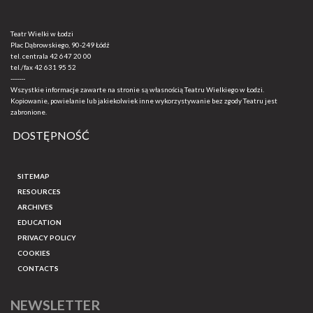
Teatr Wielki w Łodzi
Plac Dąbrowskiego, 90-249 Łódź
tel. centrala
42 647 20 00
tel./fax
42 631 95 52
-------
Wszystkie informacje zawarte na stronie są własnością Teatru Wielkiego w Łodzi.
Kopiowanie, powielanie lub jakiekolwiek inne wykorzystywanie bez zgody Teatru jest
zabronione.
DOSTĘPNOŚĆ
SITEMAP
RESOURCES
ARCHIVES
EDUCATION
PRIVACY POLICY
COOKIES
CONTACTS
NEWSLETTER