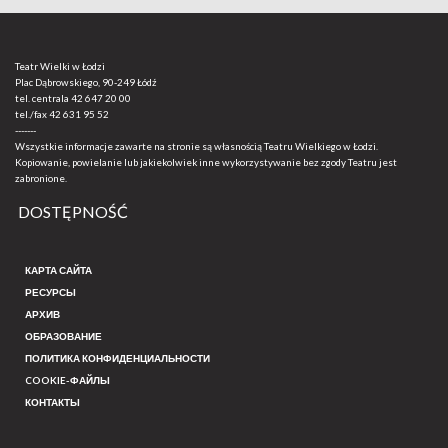
Teatr Wielki w Łodzi
Plac Dąbrowskiego, 90-249 Łódź
tel. centrala
42 647 20 00
tel./fax
42 631 95 52
-------
Wszystkie informacje zawarte na stronie są własnością Teatru Wielkiego w Łodzi.
Kopiowanie, powielanie lub jakiekolwiek inne wykorzystywanie bez zgody Teatru jest
zabronione.
DOSTĘPNOŚĆ
КАРТА САЙТА
РЕСУРСЫ
АРХИВ
ОБРАЗОВАНИЕ
ПОЛИТИКА КОНФИДЕНЦИАЛЬНОСТИ
COOKIE-ФАЙЛЫ
КОНТАКТЫ