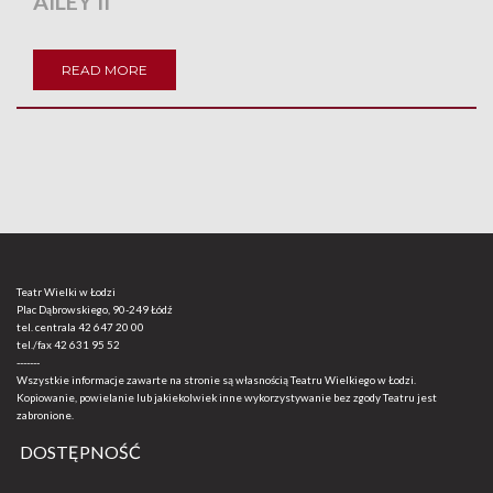
AILEY II
READ MORE
Teatr Wielki w Łodzi
Plac Dąbrowskiego, 90-249 Łódź
tel. centrala
42 647 20 00
tel./fax
42 631 95 52
-------
Wszystkie informacje zawarte na stronie są własnością Teatru Wielkiego w Łodzi.
Kopiowanie, powielanie lub jakiekolwiek inne wykorzystywanie bez zgody Teatru jest
zabronione.
DOSTĘPNOŚĆ