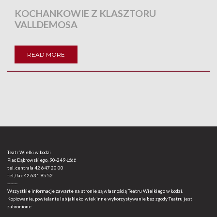
KOCHANKOWIE Z KLASZTORU
VALLDEMOSA
READ MORE
Teatr Wielki w Łodzi
Plac Dąbrowskiego, 90-249 Łódź
tel. centrala
42 647 20 00
tel./fax
42 631 95 52
-------
Wszystkie informacje zawarte na stronie są własnością Teatru Wielkiego w Łodzi.
Kopiowanie, powielanie lub jakiekolwiek inne wykorzystywanie bez zgody Teatru jest
zabronione.