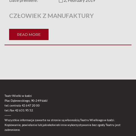
Date premiere:
2, February 2019
CZŁOWIEK Z MANUFAKTURY
READ MORE
Teatr Wielki w Łodzi
Plac Dąbrowskiego, 90-249 Łódź
tel. centrala
42 647 20 00
tel./fax
42 631 95 52
-------
Wszystkie informacje zawarte na stronie są własnością Teatru Wielkiego w Łodzi.
Kopiowanie, powielanie lub jakiekolwiek inne wykorzystywanie bez zgody Teatru jest
zabronione.