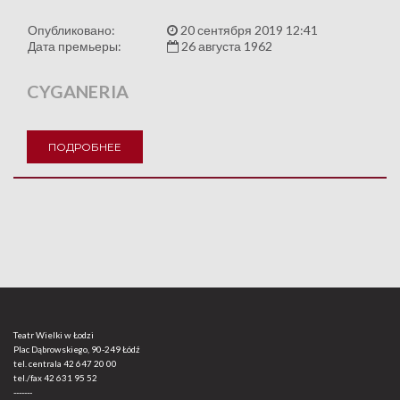
Опубликовано:
20 сентября 2019 12:41
Дата премьеры:
26 августа 1962
CYGANERIA
ПОДРОБНЕЕ
Teatr Wielki w Łodzi
Plac Dąbrowskiego, 90-249 Łódź
tel. centrala
42 647 20 00
tel./fax
42 631 95 52
-------