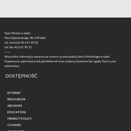
Teatr Wielki w Łodzi
Plac Dąbrowskiego, 90-249 Łódź
tel. centrala
42 647 20 00
tel./fax
42 631 95 52
-------
Wszystkie informacje zawarte na stronie są własnością Teatru Wielkiego w Łodzi.
Kopiowanie, powielanie lub jakiekolwiek inne wykorzystywanie bez zgody Teatru jest
zabronione.
DOSTĘPNOŚĆ
SITEMAP
RESOURCES
ARCHIVES
EDUCATION
PRIVACY POLICY
COOKIES