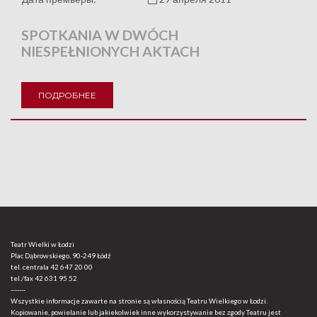
SPOTKANIA W DWÓCH
NIESPEŁNIONYCH AKTACH
ПОДРОБНЕЕ
Teatr Wielki w Łodzi
Plac Dąbrowskiego, 90-249 Łódź
tel. centrala
42 647 20 00
tel./fax
42 631 95 52
-------
Wszystkie informacje zawarte na stronie są własnością Teatru Wielkiego w Łodzi.
Kopiowanie, powielanie lub jakiekolwiek inne wykorzystywanie bez zgody Teatru jest