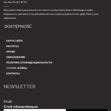
tel./fax
42 631 95 52
-------
Wszystkie informacje zawarte na stronie są własnością Teatru Wielkiego w Łodzi.
Kopiowanie, powielanie lub jakiekolwiek inne wykorzystywanie bez zgody Teatru jest
zabronione.
DOSTĘPNOŚĆ
КАРТА САЙТА
РЕСУРСЫ
АРХИВ
ОБРАЗОВАНИЕ
ПОЛИТИКА КОНФИДЕНЦИАЛЬНОСТИ
COOKIE-ФАЙЛЫ
КОНТАКТЫ
NEWSLETTER
Email
Стой обновлённым