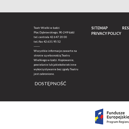
SITEMAP
RE
Teatr Wielki w Łodzi
Plac Dąbrowskiego, 90-249 Łódź
PRIVACY POLICY
tel. centrala
42 647 20 00
tel./fax
42 631 95 52
-------
Wszystkie informacje zawarte na
stronie są własnością Teatru
Wielkiego w Łodzi. Kopiowanie,
powielanie lub jakiekolwiek inne
wykorzystywanie bez zgody Teatru
jest zabronione.
DOSTĘPNOŚĆ