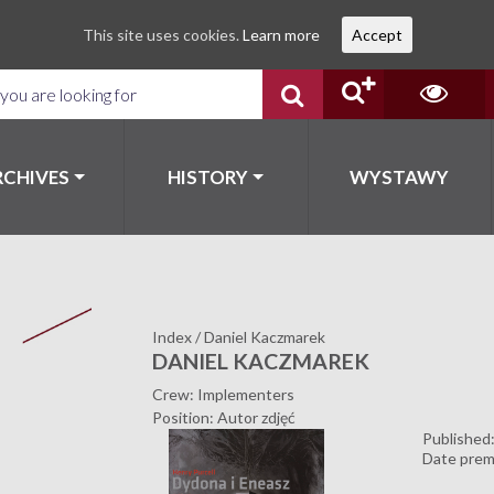
This site uses cookies.
Learn more
Accept
RCHIVES
HISTORY
WYSTAWY
Index
/
Daniel Kaczmarek
DANIEL KACZMAREK
Crew: Implementers
Position: Autor zdjęć
Published
Date prem