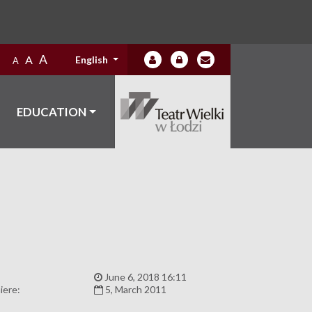
A
A
English
A
EDUCATION
:
June 6, 2018 16:11
iere:
5, March 2011