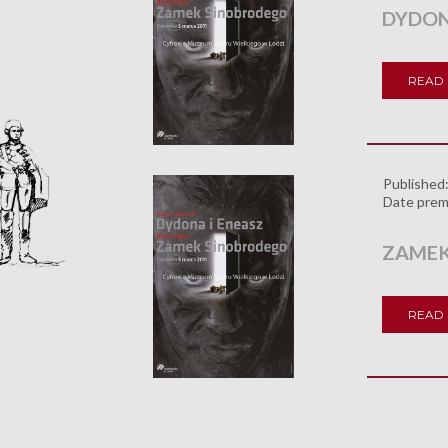
DYDON
READ
Published
Date prem
ZAMEK
READ