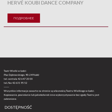
HERVÉ KOUBI DANCE COMPANY
ПОДРОБНЕЕ
Teatr Wielki w Łodzi
Plac Dąbrowskiego, 90-249 Łódź
tel. centrala
42 647 20 00
tel./fax
42 631 95 52
-------
Wszystkie informacje zawarte na stronie są własnością Teatru Wielkiego w Łodzi.
Kopiowanie, powielanie lub jakiekolwiek inne wykorzystywanie bez zgody Teatru jest
zabronione.
DOSTĘPNOŚĆ