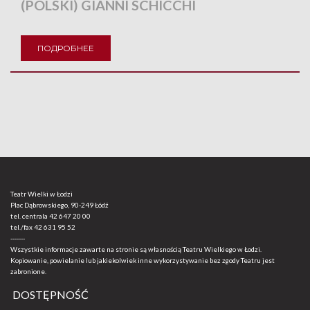
(POLSKI) GIANNI SCHICCHI
ПОДРОБНЕЕ
Teatr Wielki w Łodzi
Plac Dąbrowskiego, 90-249 Łódź
tel. centrala
42 647 20 00
tel./fax
42 631 95 52
-------
Wszystkie informacje zawarte na stronie są własnością Teatru Wielkiego w Łodzi.
Kopiowanie, powielanie lub jakiekolwiek inne wykorzystywanie bez zgody Teatru jest
zabronione.
DOSTĘPNOŚĆ