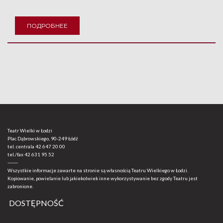
ПОДРОБНЕЕ
Teatr Wielki w Łodzi
Plac Dąbrowskiego, 90-249 Łódź
tel. centrala
42 647 20 00
tel./fax
42 631 95 52
-------
Wszystkie informacje zawarte na stronie są własnością Teatru Wielkiego w Łodzi.
Kopiowanie, powielanie lub jakiekolwiek inne wykorzystywanie bez zgody Teatru jest
zabronione.
DOSTĘPNOŚĆ