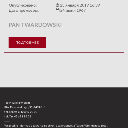
Опубликовано:
23 января 2019 16:39
Дата премьеры:
24 июня 1967
PAN TWARDOWSKI
ПОДРОБНЕЕ
Teatr Wielki w Łodzi
Plac Dąbrowskiego, 90-249 Łódź
tel. centrala
42 647 20 00
tel./fax
42 631 95 52
-------
Wszystkie informacje zawarte na stronie są własnością Teatru Wielkiego w Łodzi.