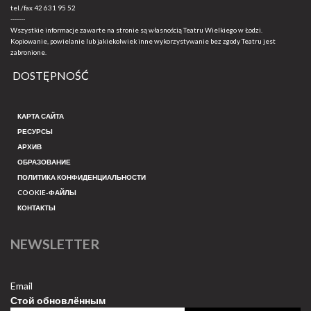
tel./fax
42 631 95 52
-------
Wszystkie informacje zawarte na stronie są własnością Teatru Wielkiego w Łodzi.
Kopiowanie, powielanie lub jakiekolwiek inne wykorzystywanie bez zgody Teatru jest
zabronione.
DOSTĘPNOŚĆ
КАРТА САЙТА
РЕСУРСЫ
АРХИВ
ОБРАЗОВАНИЕ
ПОЛИТИКА КОНФИДЕНЦИАЛЬНОСТИ
COOKIE-ФАЙЛЫ
КОНТАКТЫ
NEWSLETTER
Email
Стой обновлённым