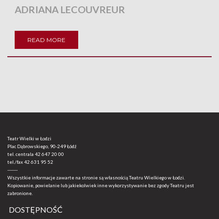
ADRIANA LECOUVREUR
READ MORE
Teatr Wielki w Łodzi
Plac Dąbrowskiego, 90-249 Łódź
tel. centrala
42 647 20 00
tel./fax
42 631 95 52
-------
Wszystkie informacje zawarte na stronie są własnością Teatru Wielkiego w Łodzi.
Kopiowanie, powielanie lub jakiekolwiek inne wykorzystywanie bez zgody Teatru jest
zabronione.
DOSTĘPNOŚĆ