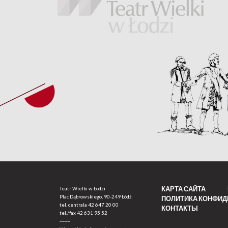
КАРТА САЙТА
Teatr Wielki w Łodzi
Plac Dąbrowskiego, 90-249 Łódź
ПОЛИТИКА КОНФИ
tel. centrala
42 647 20 00
КОНТАКТЫ
tel./fax
42 631 95 52
-------