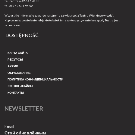
tel. centrala
42 647 20 00
tel./fax
42 631 95 52
-------
Wszystkie informacje zawarte na stronie są własnością Teatru Wielkiego w Łodzi.
Kopiowanie, powielanie lub jakiekolwiek inne wykorzystywanie bez zgody Teatru jest
zabronione.
DOSTĘPNOŚĆ
КАРТА САЙТА
РЕСУРСЫ
АРХИВ
ОБРАЗОВАНИЕ
ПОЛИТИКА КОНФИДЕНЦИАЛЬНОСТИ
COOKIE-ФАЙЛЫ
КОНТАКТЫ
NEWSLETTER
Email
Стой обновлённым