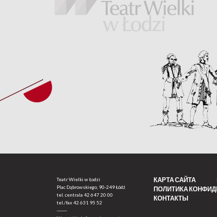
КАРТА САЙТА
Teatr Wielki w Łodzi
Plac Dąbrowskiego, 90-249 Łódź
ПОЛИТИКА КОНФИ
tel. centrala
42 647 20 00
КОНТАКТЫ
tel./fax
42 631 95 52
-------