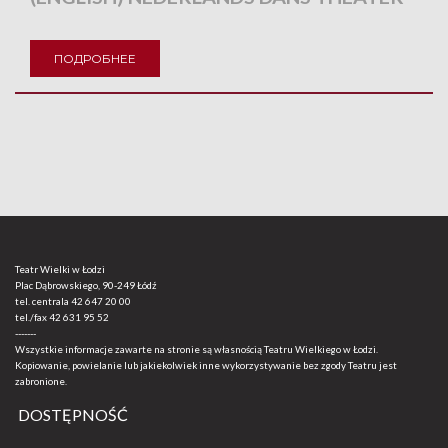
ПОДРОБНЕЕ
Teatr Wielki w Łodzi
Plac Dąbrowskiego, 90-249 Łódź
tel. centrala
42 647 20 00
tel./fax
42 631 95 52
-------
Wszystkie informacje zawarte na stronie są własnością Teatru Wielkiego w Łodzi.
Kopiowanie, powielanie lub jakiekolwiek inne wykorzystywanie bez zgody Teatru jest
zabronione.
DOSTĘPNOŚĆ