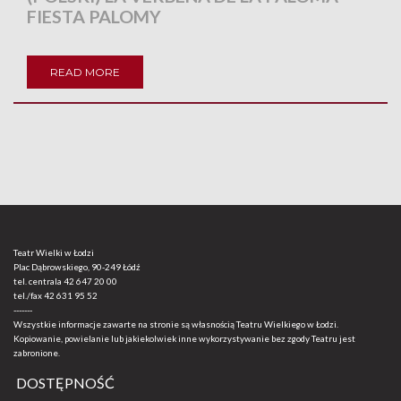
FIESTA PALOMY
READ MORE
Teatr Wielki w Łodzi
Plac Dąbrowskiego, 90-249 Łódź
tel. centrala
42 647 20 00
tel./fax
42 631 95 52
-------
Wszystkie informacje zawarte na stronie są własnością Teatru Wielkiego w Łodzi.
Kopiowanie, powielanie lub jakiekolwiek inne wykorzystywanie bez zgody Teatru jest
zabronione.
DOSTĘPNOŚĆ