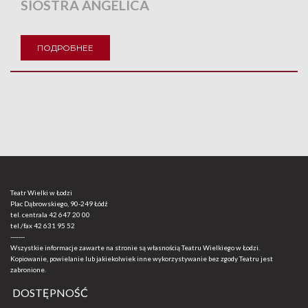
SIOSTRA ANGELICA
ПОДРОБНЕЕ
Teatr Wielki w Łodzi
Plac Dąbrowskiego, 90-249 Łódź
tel. centrala
42 647 20 00
tel./fax
42 631 95 52
-------
Wszystkie informacje zawarte na stronie są własnością Teatru Wielkiego w Łodzi.
Kopiowanie, powielanie lub jakiekolwiek inne wykorzystywanie bez zgody Teatru jest
zabronione.
DOSTĘPNOŚĆ