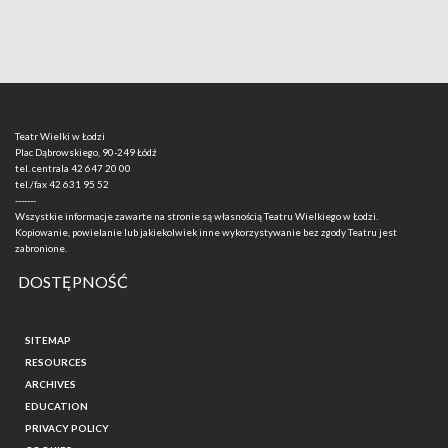
Teatr Wielki w Łodzi
Plac Dąbrowskiego, 90-249 Łódź
tel. centrala
42 647 20 00
tel./fax
42 631 95 52
-------
Wszystkie informacje zawarte na stronie są własnością Teatru Wielkiego w Łodzi.
Kopiowanie, powielanie lub jakiekolwiek inne wykorzystywanie bez zgody Teatru jest
zabronione.
DOSTĘPNOŚĆ
SITEMAP
RESOURCES
ARCHIVES
EDUCATION
PRIVACY POLICY