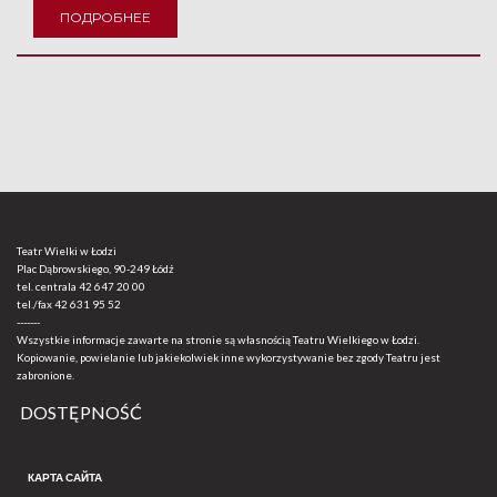
ПОДРОБНЕЕ
Teatr Wielki w Łodzi
Plac Dąbrowskiego, 90-249 Łódź
tel. centrala
42 647 20 00
tel./fax
42 631 95 52
-------
Wszystkie informacje zawarte na stronie są własnością Teatru Wielkiego w Łodzi.
Kopiowanie, powielanie lub jakiekolwiek inne wykorzystywanie bez zgody Teatru jest
zabronione.
DOSTĘPNOŚĆ
КАРТА САЙТА