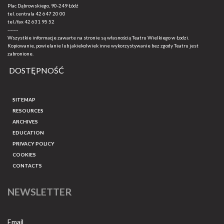
Plac Dąbrowskiego, 90-249 Łódź
tel. centrala
42 647 20 00
tel./fax
42 631 95 52
-------
Wszystkie informacje zawarte na stronie są własnością Teatru Wielkiego w Łodzi.
Kopiowanie, powielanie lub jakiekolwiek inne wykorzystywanie bez zgody Teatru jest
zabronione.
DOSTĘPNOŚĆ
SITEMAP
RESOURCES
ARCHIVES
EDUCATION
PRIVACY POLICY
COOKIES
CONTACTS
NEWSLETTER
Email