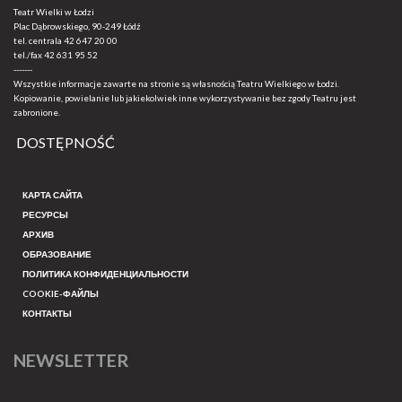
Teatr Wielki w Łodzi
Plac Dąbrowskiego, 90-249 Łódź
tel. centrala
42 647 20 00
tel./fax
42 631 95 52
-------
Wszystkie informacje zawarte na stronie są własnością Teatru Wielkiego w Łodzi.
Kopiowanie, powielanie lub jakiekolwiek inne wykorzystywanie bez zgody Teatru jest
zabronione.
DOSTĘPNOŚĆ
КАРТА САЙТА
РЕСУРСЫ
АРХИВ
ОБРАЗОВАНИЕ
ПОЛИТИКА КОНФИДЕНЦИАЛЬНОСТИ
COOKIE-ФАЙЛЫ
КОНТАКТЫ
NEWSLETTER