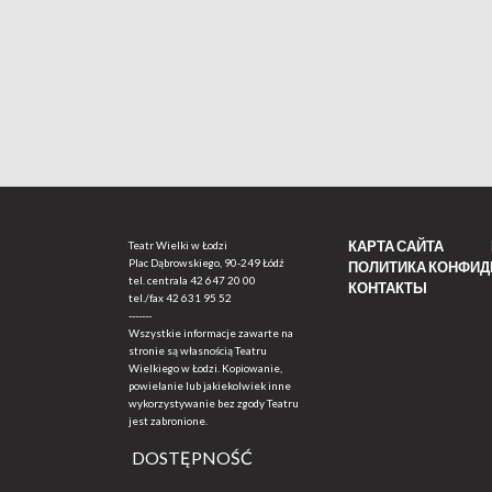
КАРТА САЙТА
Teatr Wielki w Łodzi
Plac Dąbrowskiego, 90-249 Łódź
ПОЛИТИКА КОНФИ
tel. centrala
42 647 20 00
КОНТАКТЫ
tel./fax
42 631 95 52
-------
Wszystkie informacje zawarte na
stronie są własnością Teatru
Wielkiego w Łodzi. Kopiowanie,
powielanie lub jakiekolwiek inne
wykorzystywanie bez zgody Teatru
jest zabronione.
DOSTĘPNOŚĆ