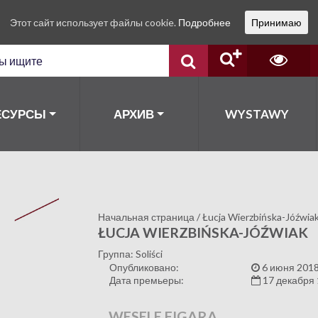
Этот сайт использует файлы cookie.
Подробнее
Принимаю
ЕСУРСЫ
АРХИВ
WYSTAWY
Начальная страница
/
Łucja Wierzbińska-Jóźwia
ŁUCJA WIERZBIŃSKA-JÓŹWIAK
Группа: Soliści
Опубликовано:
6 июня 2018
Дата премьеры:
17 декабря
WESELE FIGARA