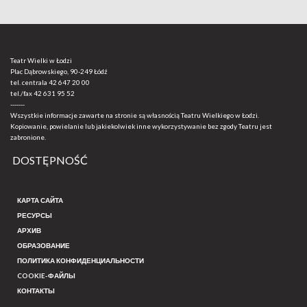
Teatr Wielki w Łodzi
Plac Dąbrowskiego, 90-249 Łódź
tel. centrala
42 647 20 00
tel./fax
42 631 95 52
-------
Wszystkie informacje zawarte na stronie są własnością Teatru Wielkiego w Łodzi.
Kopiowanie, powielanie lub jakiekolwiek inne wykorzystywanie bez zgody Teatru jest
zabronione.
DOSTĘPNOŚĆ
КАРТА САЙТА
РЕСУРСЫ
АРХИВ
ОБРАЗОВАНИЕ
ПОЛИТИКА КОНФИДЕНЦИАЛЬНОСТИ
COOKIE-ФАЙЛЫ
КОНТАКТЫ