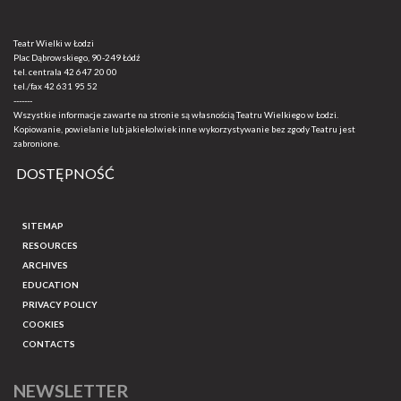
Teatr Wielki w Łodzi
Plac Dąbrowskiego, 90-249 Łódź
tel. centrala
42 647 20 00
tel./fax
42 631 95 52
-------
Wszystkie informacje zawarte na stronie są własnością Teatru Wielkiego w Łodzi.
Kopiowanie, powielanie lub jakiekolwiek inne wykorzystywanie bez zgody Teatru jest
zabronione.
DOSTĘPNOŚĆ
SITEMAP
RESOURCES
ARCHIVES
EDUCATION
PRIVACY POLICY
COOKIES
CONTACTS
NEWSLETTER