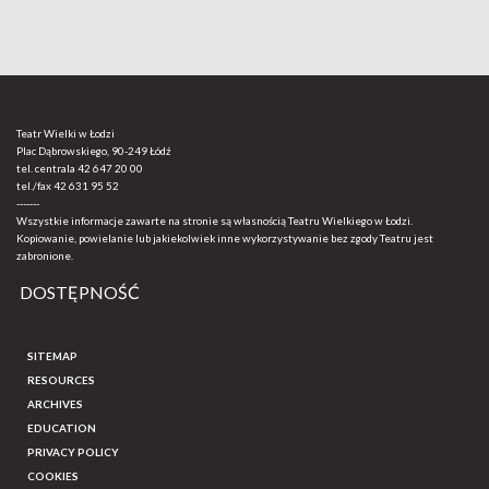
Teatr Wielki w Łodzi
Plac Dąbrowskiego, 90-249 Łódź
tel. centrala
42 647 20 00
tel./fax
42 631 95 52
-------
Wszystkie informacje zawarte na stronie są własnością Teatru Wielkiego w Łodzi.
Kopiowanie, powielanie lub jakiekolwiek inne wykorzystywanie bez zgody Teatru jest
zabronione.
DOSTĘPNOŚĆ
SITEMAP
RESOURCES
ARCHIVES
EDUCATION
PRIVACY POLICY
COOKIES