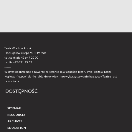
Teatr Wielki w Łodzi
Plac Dąbrowskiego, 90-249 Łódź
tel. centrala
42 647 20 00
tel./fax
42 631 95 52
-------
Wszystkie informacje zawarte na stronie są własnością Teatru Wielkiego w Łodzi.
Kopiowanie, powielanie lub jakiekolwiek inne wykorzystywanie bez zgody Teatru jest
zabronione.
DOSTĘPNOŚĆ
SITEMAP
RESOURCES
ARCHIVES
EDUCATION