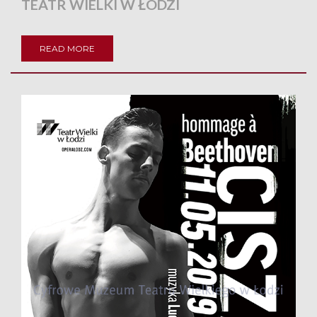
TEATR WIELKI W ŁODZI
READ MORE