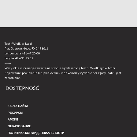
Teatr Wielki w Łodzi
Plac Dąbrowskiego, 90-249 Łódź
tel. centrala
42 647 20 00
tel./fax
42 631 95 52
-------
Wszystkie informacje zawarte na stronie są własnością Teatru Wielkiego w Łodzi.
Kopiowanie, powielanie lub jakiekolwiek inne wykorzystywanie bez zgody Teatru jest
zabronione.
DOSTĘPNOŚĆ
КАРТА САЙТА
РЕСУРСЫ
АРХИВ
ОБРАЗОВАНИЕ
ПОЛИТИКА КОНФИДЕНЦИАЛЬНОСТИ