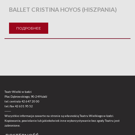
BALLET CRISTINA HOYOS (HISZPANIA)
ПОДРОБНЕЕ
Teatr Wielki w Łodzi
Plac Dąbrowskiego, 90-249 Łódź
tel. centrala
42 647 20 00
tel./fax
42 631 95 52
-------
Wszystkie informacje zawarte na stronie są własnością Teatru Wielkiego w Łodzi.
Kopiowanie, powielanie lub jakiekolwiek inne wykorzystywanie bez zgody Teatru jest
zabronione.