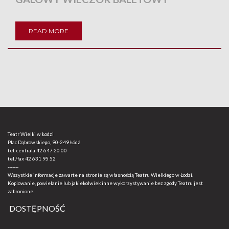
READ MORE
Teatr Wielki w Łodzi
Plac Dąbrowskiego, 90-249 Łódź
tel. centrala
42 647 20 00
tel./fax
42 631 95 52
-------
Wszystkie informacje zawarte na stronie są własnością Teatru Wielkiego w Łodzi.
Kopiowanie, powielanie lub jakiekolwiek inne wykorzystywanie bez zgody Teatru jest
zabronione.
DOSTĘPNOŚĆ