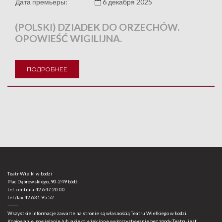
Дата премьеры:
6 декабря 2025
(POLSKI) DZIADEK DO ORZECHÓW.
OPOWIEŚĆ WIGILIJNA.
ПОДРОБНЕЕ
Teatr Wielki w Łodzi
Plac Dąbrowskiego, 90-249 Łódź
tel. centrala
42 647 20 00
tel./fax
42 631 95 52
-------
Wszystkie informacje zawarte na stronie są własnością Teatru Wielkiego w Łodzi.
Kopiowanie, powielanie lub jakiekolwiek inne wykorzystywanie bez zgody Teatru jest