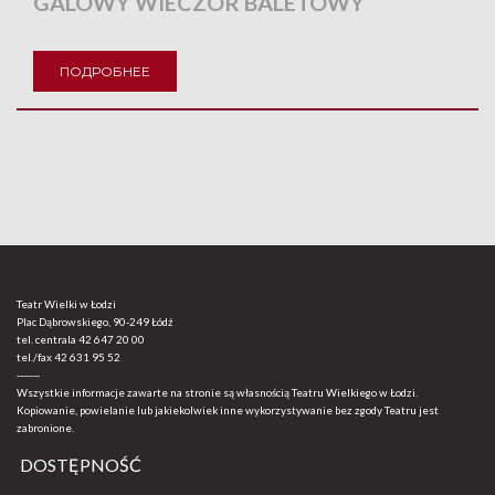
GALOWY WIECZÓR BALETOWY
ПОДРОБНЕЕ
Teatr Wielki w Łodzi
Plac Dąbrowskiego, 90-249 Łódź
tel. centrala
42 647 20 00
tel./fax
42 631 95 52
-------
Wszystkie informacje zawarte na stronie są własnością Teatru Wielkiego w Łodzi.
Kopiowanie, powielanie lub jakiekolwiek inne wykorzystywanie bez zgody Teatru jest
zabronione.
DOSTĘPNOŚĆ