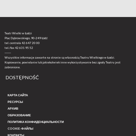
Teatr Wielki w Łodzi
Plac Dąbrowskiego, 90-249 Łódź
tel. centrala
42 647 20 00
tel./fax
42 631 95 52
-------
Wszystkie informacje zawarte na stronie są własnością Teatru Wielkiego w Łodzi.
Kopiowanie, powielanie lub jakiekolwiek inne wykorzystywanie bez zgody Teatru jest
zabronione.
DOSTĘPNOŚĆ
КАРТА САЙТА
РЕСУРСЫ
АРХИВ
ОБРАЗОВАНИЕ
ПОЛИТИКА КОНФИДЕНЦИАЛЬНОСТИ
COOKIE-ФАЙЛЫ
КОНТАКТЫ