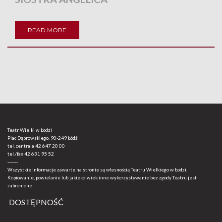
READ MORE
Teatr Wielki w Łodzi
Plac Dąbrowskiego, 90-249 Łódź
tel. centrala
42 647 20 00
tel./fax
42 631 95 52
-------
Wszystkie informacje zawarte na stronie są własnością Teatru Wielkiego w Łodzi.
Kopiowanie, powielanie lub jakiekolwiek inne wykorzystywanie bez zgody Teatru jest
zabronione.
DOSTĘPNOŚĆ