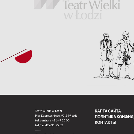
КАРТА САЙТА
Teatr Wielki w Łodzi
Plac Dąbrowskiego, 90-249 Łódź
ПОЛИТИКА КОНФИ
tel. centrala
42 647 20 00
КОНТАКТЫ
tel./fax
42 631 95 52
-------