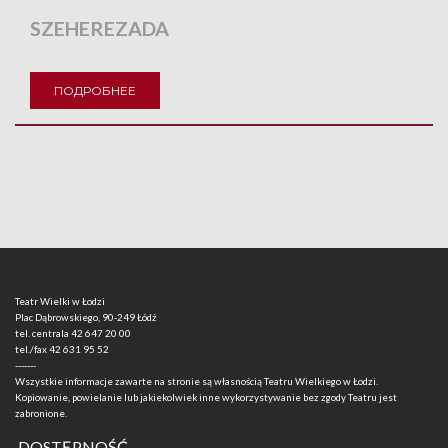
SZEHEREZADA
ПОДРОБНЕЕ
Teatr Wielki w Łodzi
Plac Dąbrowskiego, 90-249 Łódź
tel. centrala
42 647 20 00
tel./fax
42 631 95 52
-------
Wszystkie informacje zawarte na stronie są własnością Teatru Wielkiego w Łodzi.
Kopiowanie, powielanie lub jakiekolwiek inne wykorzystywanie bez zgody Teatru jest
zabronione.
DOSTĘPNOŚĆ