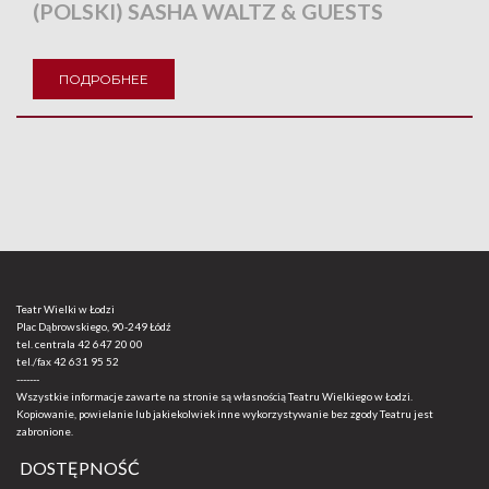
(POLSKI) SASHA WALTZ & GUESTS
ПОДРОБНЕЕ
Teatr Wielki w Łodzi
Plac Dąbrowskiego, 90-249 Łódź
tel. centrala
42 647 20 00
tel./fax
42 631 95 52
-------
Wszystkie informacje zawarte na stronie są własnością Teatru Wielkiego w Łodzi.
Kopiowanie, powielanie lub jakiekolwiek inne wykorzystywanie bez zgody Teatru jest
zabronione.
DOSTĘPNOŚĆ