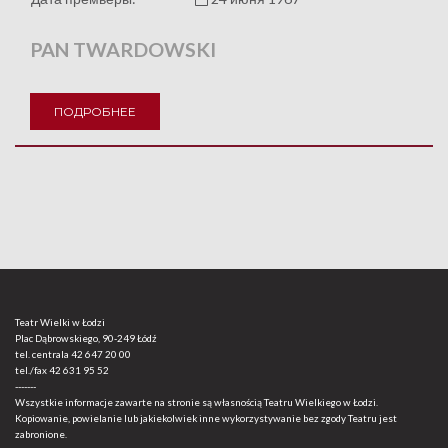
PAN TWARDOWSKI
ПОДРОБНЕЕ
Teatr Wielki w Łodzi
Plac Dąbrowskiego, 90-249 Łódź
tel. centrala
42 647 20 00
tel./fax
42 631 95 52
-------
Wszystkie informacje zawarte na stronie są własnością Teatru Wielkiego w Łodzi.
Kopiowanie, powielanie lub jakiekolwiek inne wykorzystywanie bez zgody Teatru jest
zabronione.