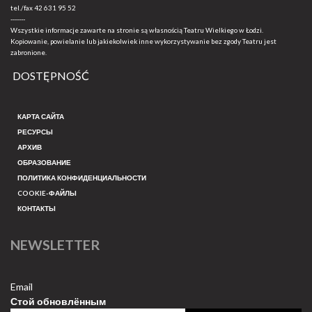
tel./fax
42 631 95 52
-------
Wszystkie informacje zawarte na stronie są własnością Teatru Wielkiego w Łodzi.
Kopiowanie, powielanie lub jakiekolwiek inne wykorzystywanie bez zgody Teatru jest
zabronione.
DOSTĘPNOŚĆ
КАРТА САЙТА
РЕСУРСЫ
АРХИВ
ОБРАЗОВАНИЕ
ПОЛИТИКА КОНФИДЕНЦИАЛЬНОСТИ
COOKIE-ФАЙЛЫ
КОНТАКТЫ
NEWSLETTER
Email
Стой обновлённым