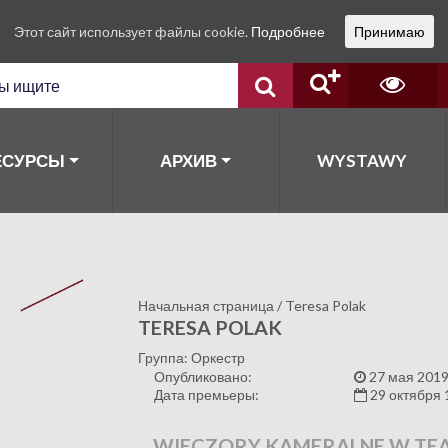
Этот сайт использует файлы cookie.
Подробнее
Принимаю
ЕСУРСЫ
АРХИВ
WYSTAWY
Начальная страница
/
Teresa Polak
TERESA POLAK
Группа: Оркестр
Опубликовано:
27 мая 2019
Дата премьеры:
29 октября 
WIECZORY KAMERALNE W TEA