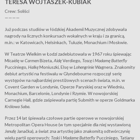
TERESA WOJTASZEK-KUBIAK
Crew: Soliści
————
Już podczas studiów w łódzkiej Akademii Muzycznej zdobywała
nagrody na licznych konkursach wokalnych w kraju i za granicą,
m.in.: w Katowicach, Helsinkach, Tuluzie, Monachium i Moskwie.
W Teatrze Wielkim w Łodzi zadebiutowała w 1967 roku śpiewając
Micaëlę w
Carmen
Bizeta
, Aidę
Verdiego,
Toscę
i
Madamę Butterfly
Pucciniego,
Halkę
Moniuszki, Elsę w
Lohengrinie
Wagnera. Znakomity
debiut artystki na festiwalu w Glyndebourne rozpoczął serię
występów na najbardziej prestiżowych scenach świata, m.in. w
Covent Garden w Londynie, Operze Paryskiej oraz w Wiedniu,
Monachium, Barcelonie, Londynie i Rzymie. W nowojorskiej
Carnegie Hall, gdzie zaśpiewała partię Submith w operze Goldmarka
Królowa Saba.
Przez 14 lat śpiewała czołowe partie operowe w nowojorskiej
Metropolitan Opera House (w tym specjalnie dla niej wystawioną
Jenufę
Janačka), a świat zna artystkę jako znakomitą odtwórczynię
wielu partii operowych:
Toski
i
Madame Butterfly
Pucciniego, Tatiany