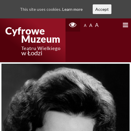
This site uses cookies.
Learn more
Accept
A
A
A