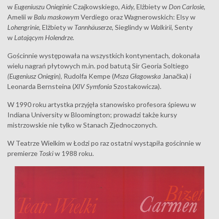
w
Eugeniuszu Onieginie
Czajkowskiego,
Aidy,
Elżbiety w
Don Carlosie,
Amelii
w Balu maskowym
Verdiego oraz Wagnerowskich: Elsy w
Lohengrinie,
Elżbiety w
Tannhäuserze,
Sieglindy w
Walkirii,
Senty
w
Latającym Holendrze.
Gościnnie występowała na wszystkich kontynentach, dokonała
wielu nagrań płytowych m.in. pod batutą Sir Georia Soltiego
(Eugeniusz Oniegin)
, Rudolfa Kempe (
Msza Głagowska
Janačka) i
Leonarda Bernsteina (
XIV Symfonia
Szostakowicza).
W 1990 roku artystka przyjęła stanowisko profesora śpiewu w
Indiana University w Bloomington; prowadzi także kursy
mistrzowskie nie tylko w Stanach Zjednoczonych.
W Teatrze Wielkim w Łodzi po raz ostatni wystąpiła gościnnie w
premierze
Toski
w 1988 roku.