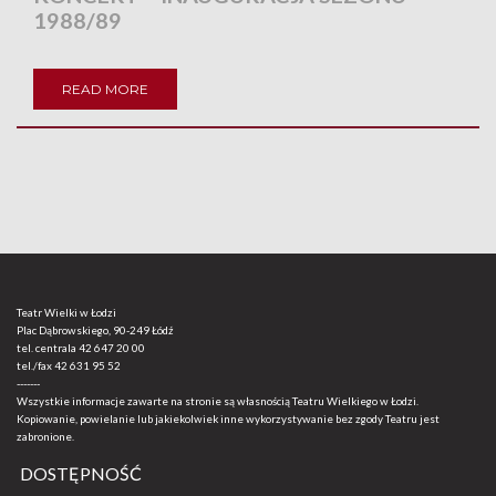
1988/89
READ MORE
Teatr Wielki w Łodzi
Plac Dąbrowskiego, 90-249 Łódź
tel. centrala
42 647 20 00
tel./fax
42 631 95 52
-------
Wszystkie informacje zawarte na stronie są własnością Teatru Wielkiego w Łodzi.
Kopiowanie, powielanie lub jakiekolwiek inne wykorzystywanie bez zgody Teatru jest
zabronione.
DOSTĘPNOŚĆ