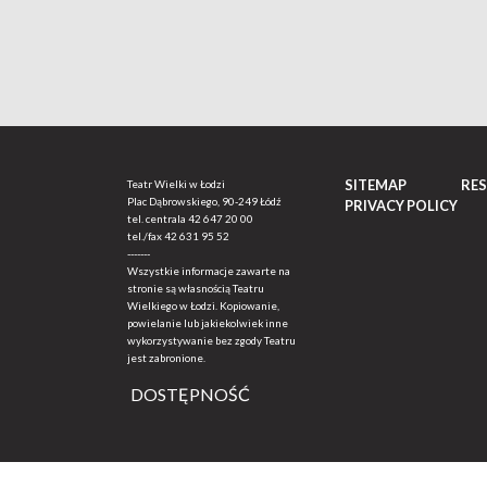
SITEMAP
RE
Teatr Wielki w Łodzi
Plac Dąbrowskiego, 90-249 Łódź
PRIVACY POLICY
tel. centrala
42 647 20 00
tel./fax
42 631 95 52
-------
Wszystkie informacje zawarte na
stronie są własnością Teatru
Wielkiego w Łodzi. Kopiowanie,
powielanie lub jakiekolwiek inne
wykorzystywanie bez zgody Teatru
jest zabronione.
DOSTĘPNOŚĆ