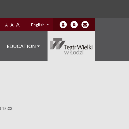
A
A
English
A
EDUCATION
3 15:03